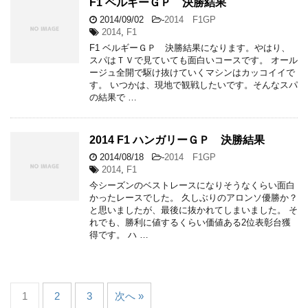
F1 ベルギーＧＰ 決勝結果
2014/09/02
-
2014 F1GP
2014
,
F1
F1 ベルギーＧＰ 決勝結果になります。やはり、
スパはＴＶで見ていても面白いコースです。 オール
ージュ全開で駆け抜けていくマシンはカッコイイで
す。 いつかは、現地で観戦したいです。そんなスパ
の結果で …
2014 F1 ハンガリーＧＰ 決勝結果
2014/08/18
-
2014 F1GP
2014
,
F1
今シーズンのベストレースになりそうなくらい面白
かったレースでした。 久しぶりのアロンソ優勝か？
と思いましたが、最後に抜かれてしまいました。 そ
れでも、勝利に値するくらい価値ある2位表彰台獲
得です。 ハ …
1
2
3
次へ »